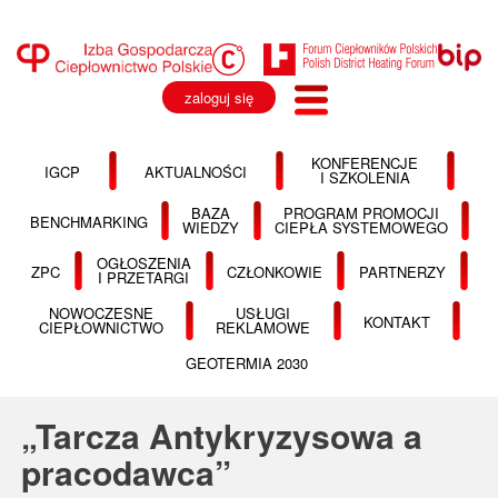
zaloguj się
KONFERENCJE
IGCP
AKTUALNOŚCI
I SZKOLENIA
BAZA
PROGRAM PROMOCJI
BENCHMARKING
WIEDZY
CIEPŁA SYSTEMOWEGO
OGŁOSZENIA
ZPC
CZŁONKOWIE
PARTNERZY
I PRZETARGI
NOWOCZESNE
USŁUGI
KONTAKT
CIEPŁOWNICTWO
REKLAMOWE
GEOTERMIA 2030
„Tarcza Antykryzysowa a
pracodawca”